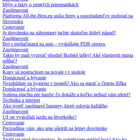
Mýty a fakty o zimných pneumatikách
Zaujímavosti
Platforma All-the-Best.eu spája firmy a usporiadateľov podujatí na
Slovensku
Cestovanie
Je dovolenka na súkromnej jachte skutočne dobrý nápad?
Zaujímavosti
Boj s preliačinami na aute – vyskúšajte PDR opravu
Zaujímavosti
Takto by mali vyzerať vhodné školské tašky! Aké vlastnosti musia
spĺňať?
Zaujímavosti
Kuny sú postrachom na povale i v stodole
Domácnosť a bývanie
Nezabúdate na hygienu v posteli? Ako sa starať o čistotu lôžka
Domácnosť a bývanie
Solárna plachta pre bazén: čo dokáže a koľko peňazí vám ušetrí?
Technika a internet
Ako tvoriť zaujímavé bannery, ktoré oslovia každého
Zaujímavosti
Už ste vyskúšali jazdu na štvorkolke?
Cestovanie
Prezradíme vám, ako sme ušetrili na letnej dovolenke
Cestovanie
Zistili ste pred dovolenkou, že potrebujete strešný box? Ako ho