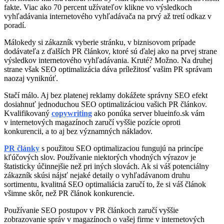
fakte. Viac ako 70 percent užívateľov klikne vo výsledkoch
vyhľadávania internetového vyhľadávača na prvý až tretí odkaz v
poradí.
Málokedy si zákazník vyberie stránku, v biznisovom prípade
dodávateľa z ďalších PR článkov, ktoré sú ďalej ako na prvej strane
výsledkov internetového vyhľadávania. Kruté? Možno. Na druhej
strane však SEO optimalizácia dáva príležitosť vašim PR správam
naozaj vyniknúť.
Stačí málo. Aj bez platenej reklamy dokážete správny SEO efekt
dosiahnuť jednoduchou SEO optimalizáciou vašich PR článkov.
Kvalifikovaný
copywriting
ako ponúka server blueinfo.sk vám
v internetových magazínoch zaručí vyššie pozície oproti
konkurencii, a to aj bez významných nákladov.
PR články
s použitou SEO optimalizaciou fungujú na princípe
kľúčových slov. Používanie niektorých vhodných výrazov je
štatisticky účinnejšie než pri iných slovách. Ak si váš potenciálny
zákazník skúsi nájsť nejaké detaily o vyhľadávanom druhu
sortimentu, kvalitná SEO optimaliácia zaručí to, že si váš článok
všimne skôr, než PR článok konkurencie.
Používanie SEO postupov v PR článkoch zaručí vyššie
zobrazovanie správ v magazínoch o vašej firme v internetových