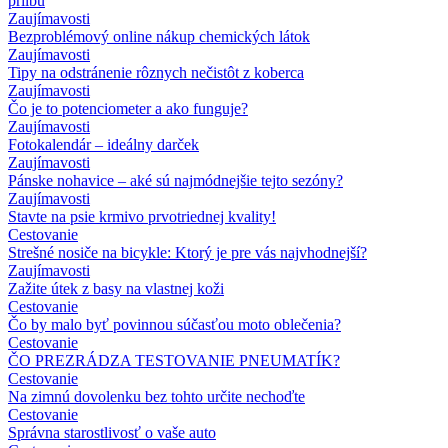
prilbu
Zaujímavosti
Bezproblémový online nákup chemických látok
Zaujímavosti
Tipy na odstránenie rôznych nečistôt z koberca
Zaujímavosti
Čo je to potenciometer a ako funguje?
Zaujímavosti
Fotokalendár – ideálny darček
Zaujímavosti
Pánske nohavice – aké sú najmódnejšie tejto sezóny?
Zaujímavosti
Stavte na psie krmivo prvotriednej kvality!
Cestovanie
Strešné nosiče na bicykle: Ktorý je pre vás najvhodnejší?
Zaujímavosti
Zažite útek z basy na vlastnej koži
Cestovanie
Čo by malo byť povinnou súčasťou moto oblečenia?
Cestovanie
ČO PREZRÁDZA TESTOVANIE PNEUMATÍK?
Cestovanie
Na zimnú dovolenku bez tohto určite nechoďte
Cestovanie
Správna starostlivosť o vaše auto