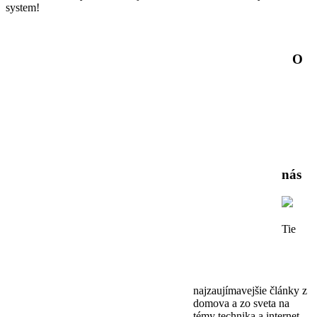
system!
O
nás
Tie
najzaujímavejšie články z
domova a zo sveta na
témy technika a internet,