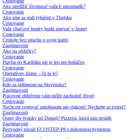
Cestovanie
Ako predĺžiť životnosť vašich pneumatík?
Cestovanie
Ako sme sa stali rybármi v Thajsku
Cestovanie
Vaše chuťové bunky budú spievať v Jasnej
Cestovanie
Cestujte bez strachu o svoje kufre
Zaujímavosti
Ako na pôžičky?
Cestovanie
Plavba po Karibiku nie je len pre boháčov
Cestovanie
Operatívny lízing – čo to je?
Cestovanie
Kde za raftingom na Slovensku?
Zaujímavosti
Pracovné oblečenie vám môže zachrániť život!
Cestovanie
Nechcete cestovať autobusom ani vlakom? Nechajte sa zviezť!
Zaujímavosti
Ôsmy div Ivanky pri Dunaji? Pizzeria, ktorá tam nesídli
Zaujímavosti
Bezvodný pisoár ECOSTEP-P8 s dokonalou hygienou
Cestovanie