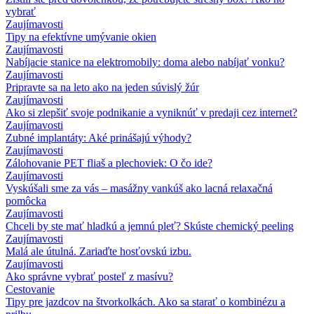
vybrať
Zaujímavosti
Tipy na efektívne umývanie okien
Zaujímavosti
Nabíjacie stanice na elektromobily: doma alebo nabíjať vonku?
Zaujímavosti
Pripravte sa na leto ako na jeden súvislý žúr
Zaujímavosti
Ako si zlepšiť svoje podnikanie a vyniknúť v predaji cez internet?
Zaujímavosti
Zubné implantáty: Aké prinášajú výhody?
Zaujímavosti
Zálohovanie PET fliaš a plechoviek: O čo ide?
Zaujímavosti
Vyskúšali sme za vás – masážny vankúš ako lacná relaxačná
pomôcka
Zaujímavosti
Chceli by ste mať hladkú a jemnú pleť? Skúste chemický peeling
Zaujímavosti
Malá ale útulná. Zariaďte hosťovskú izbu.
Zaujímavosti
Ako správne vybrať posteľ z masívu?
Cestovanie
Tipy pre jazdcov na štvorkolkách. Ako sa starať o kombinézu a