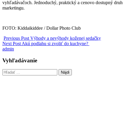
vyhľadávačoch. Jednoduchý, praktický a cenovo dostupný druh
marketingu.
FOTO: Kiddaikiddee / Dollar Photo Club
Previous Post
Výhody a nevýhody koženej sedačky
Next Post
Akú podlahu si zvoliť do kuchyne?
admin
Vyhľadávanie
Hľadať: