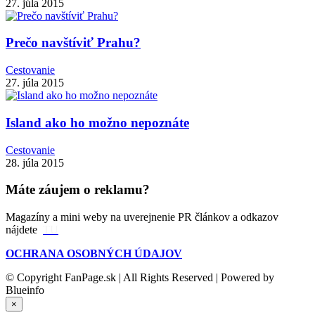
27. júla 2015
Prečo navštíviť Prahu?
Cestovanie
27. júla 2015
Island ako ho možno nepoznáte
Cestovanie
28. júla 2015
Máte záujem o reklamu?
Magazíny a mini weby na uverejnenie PR článkov a odkazov
nájdete
TU
OCHRANA OSOBNÝCH ÚDAJOV
© Copyright FanPage.sk | All Rights Reserved | Powered by
Blueinfo
×