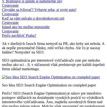
V Bratislave si splníte aj najtajnejšie sny
Cestovanie
Chystáte sa lyžovať? Vybavte seba, aj svoje auto!
Cestovanie
Keď sa vám snívalo o dovolenkovom raji
Cestovanie
Island ako ho možno nepoznáte
Cestovanie
Prečo navštíviť Prahu?
Ak v dnešných časoch firma nemyslí na PR, ako keby ani nebola. A
ak nepíše prezentačné články, robí veľkú chybu. Ale čo je naozaj
fatálne? Nemyslieť na SEO.
SEO optimalizácia pre internetové vyhľadávače znie pre niekoho
možno ako sci – fi, v súčasnosti však predstavuje pre každú úspešnú
firmu základ marketingu.
Seo Idea SEO Search Engine Optimization on crumpled paper
Prečo? SEO (Search Engine Optimization) je názov pre množstvo
postupov slúžiacich na dosiahnutie vysokých pozícií vo výsledkoch
internetového vyhľadávania. Áno, majitelia zavedených firiem nad
tým možno mávnu rukou. Mali by však spozornieť pri nasledovnom