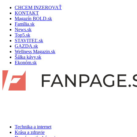
CHCEM INZEROVAŤ
KONTAKT
Magazín BOLD.sk
Família.sk
News.sk
Top5.sk
STAVITEĽ.sk
GAZDA.sk
Wellness Magazin.sk
Šálka kávy.sk
Ekonóm.sk
Technika a internet
Krása a zdravie