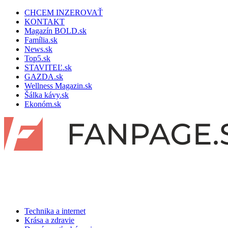
CHCEM INZEROVAŤ
KONTAKT
Magazín BOLD.sk
Família.sk
News.sk
Top5.sk
STAVITEĽ.sk
GAZDA.sk
Wellness Magazin.sk
Šálka kávy.sk
Ekonóm.sk
Technika a internet
Krása a zdravie