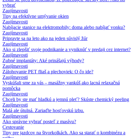
vybrať
Zaujímavosti
Tipy na efektívne umývanie okien
Zaujímavosti
Nabíjacie stanice na elektromobily: doma alebo nabíjať vonku?
Zaujímavosti
Pripravte sa na leto ako na jeden súvislý žúr
Zaujímavosti
Ako si zlepšiť svoje podnikanie a vyniknúť v predaji cez internet?
Zaujímavosti
Zubné implantáty: Aké prinášajú výhody?
Zaujímavosti
Zálohovanie PET fliaš a plechoviek: O čo ide?
Zaujímavosti
Vyskúšali sme za vás – masážny vankúš ako lacná relaxačná
pomôcka
Zaujímavosti
Chceli by ste mať hladkú a jemnú pleť? Skúste chemický peeling
Zaujímavosti
Malá ale útulná. Zariaďte hosťovskú izbu.
Zaujímavosti
Ako správne vybrať posteľ z masívu?
Cestovanie
Tipy pre jazdcov na štvorkolkách. Ako sa starať o kombinézu a