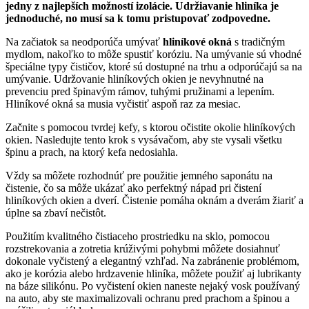
jedny z najlepších možností izolácie. Udržiavanie hliníka je
jednoduché, no musí sa k tomu pristupovať zodpovedne.
Na začiatok sa neodporúča umývať
hliníkové okná
s tradičným
mydlom, nakoľko to môže spustiť koróziu. Na umývanie sú vhodné
špeciálne typy čističov, ktoré sú dostupné na trhu a odporúčajú sa na
umývanie. Udržovanie hliníkových okien je nevyhnutné na
prevenciu pred špinavým rámov, tuhými pružinami a lepením.
Hliníkové okná sa musia vyčistiť aspoň raz za mesiac.
Začnite s pomocou tvrdej kefy, s ktorou očistite okolie hliníkových
okien. Nasledujte tento krok s vysávačom, aby ste vysali všetku
špinu a prach, na ktorý kefa nedosiahla.
Vždy sa môžete rozhodnúť pre použitie jemného saponátu na
čistenie, čo sa môže ukázať ako perfektný nápad pri čistení
hliníkových okien a dverí. Čistenie pomáha oknám a dverám žiariť a
úplne sa zbaví nečistôt.
Použitím kvalitného čistiaceho prostriedku na sklo, pomocou
rozstrekovania a zotretia krúživými pohybmi môžete dosiahnuť
dokonale vyčistený a elegantný vzhľad. Na zabránenie problémom,
ako je korózia alebo hrdzavenie hliníka, môžete použiť aj lubrikanty
na báze silikónu. Po vyčistení okien naneste nejaký vosk používaný
na auto, aby ste maximalizovali ochranu pred prachom a špinou a