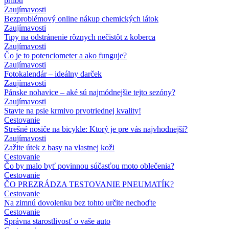
prilbu
Zaujímavosti
Bezproblémový online nákup chemických látok
Zaujímavosti
Tipy na odstránenie rôznych nečistôt z koberca
Zaujímavosti
Čo je to potenciometer a ako funguje?
Zaujímavosti
Fotokalendár – ideálny darček
Zaujímavosti
Pánske nohavice – aké sú najmódnejšie tejto sezóny?
Zaujímavosti
Stavte na psie krmivo prvotriednej kvality!
Cestovanie
Strešné nosiče na bicykle: Ktorý je pre vás najvhodnejší?
Zaujímavosti
Zažite útek z basy na vlastnej koži
Cestovanie
Čo by malo byť povinnou súčasťou moto oblečenia?
Cestovanie
ČO PREZRÁDZA TESTOVANIE PNEUMATÍK?
Cestovanie
Na zimnú dovolenku bez tohto určite nechoďte
Cestovanie
Správna starostlivosť o vaše auto