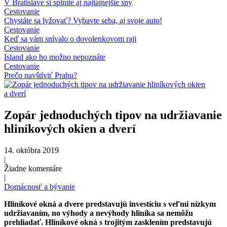
V Bratislave si splníte aj najtajnejšie sny
Cestovanie
Chystáte sa lyžovať? Vybavte seba, aj svoje auto!
Cestovanie
Keď sa vám snívalo o dovolenkovom raji
Cestovanie
Island ako ho možno nepoznáte
Cestovanie
Prečo navštíviť Prahu?
Zopár jednoduchých tipov na udržiavanie
hliníkových okien a dverí
14. októbra 2019
|
Žiadne komentáre
|
Domácnosť a bývanie
Hliníkové okná a dvere predstavujú investíciu s veľmi nízkym
udržiavaním, no výhody a nevýhody hliníka sa nemôžu
prehliadať. Hliníkové okná s trojitým zasklením predstavujú