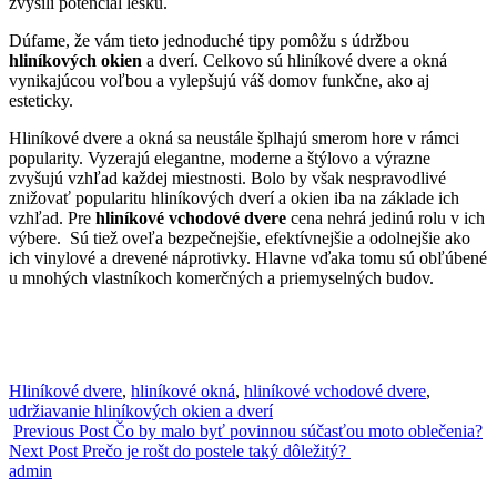
zvýšili potenciál lesku.
Dúfame, že vám tieto jednoduché tipy pomôžu s údržbou
hliníkových okien
a dverí. Celkovo sú hliníkové dvere a okná
vynikajúcou voľbou a vylepšujú váš domov funkčne, ako aj
esteticky.
Hliníkové dvere a okná sa neustále šplhajú smerom hore v rámci
popularity. Vyzerajú elegantne, moderne a štýlovo a výrazne
zvyšujú vzhľad každej miestnosti. Bolo by však nespravodlivé
znižovať popularitu hliníkových dverí a okien iba na základe ich
vzhľad. Pre
hliníkové vchodové dvere
cena nehrá jedinú rolu v ich
výbere. Sú tiež oveľa bezpečnejšie, efektívnejšie a odolnejšie ako
ich vinylové a drevené náprotivky. Hlavne vďaka tomu sú obľúbené
u mnohých vlastníkoch komerčných a priemyselných budov.
Tags:
Hliníkové dvere
,
hliníkové okná
,
hliníkové vchodové dvere
,
udržiavanie hliníkových okien a dverí
Previous Post
Čo by malo byť povinnou súčasťou moto oblečenia?
Next Post
Prečo je rošt do postele taký dôležitý?
admin