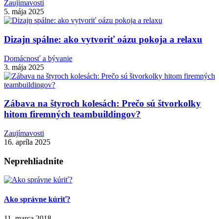
Zaujímavosti
5. mája 2025
Dizajn spálne: ako vytvoriť oázu pokoja a relaxu
Domácnosť a bývanie
3. mája 2025
Zábava na štyroch kolesách: Prečo sú štvorkolky
hitom firemných teambuildingov?
Zaujímavosti
16. apríla 2025
Neprehliadnite
Ako správne kúriť?
11. marca 2018