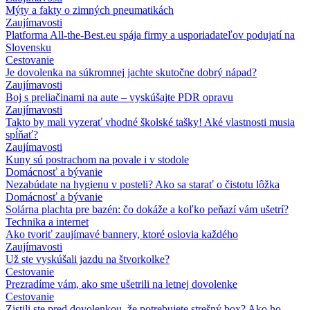
Mýty a fakty o zimných pneumatikách
Zaujímavosti
Platforma All-the-Best.eu spája firmy a usporiadateľov podujatí na
Slovensku
Cestovanie
Je dovolenka na súkromnej jachte skutočne dobrý nápad?
Zaujímavosti
Boj s preliačinami na aute – vyskúšajte PDR opravu
Zaujímavosti
Takto by mali vyzerať vhodné školské tašky! Aké vlastnosti musia
spĺňať?
Zaujímavosti
Kuny sú postrachom na povale i v stodole
Domácnosť a bývanie
Nezabúdate na hygienu v posteli? Ako sa starať o čistotu lôžka
Domácnosť a bývanie
Solárna plachta pre bazén: čo dokáže a koľko peňazí vám ušetrí?
Technika a internet
Ako tvoriť zaujímavé bannery, ktoré oslovia každého
Zaujímavosti
Už ste vyskúšali jazdu na štvorkolke?
Cestovanie
Prezradíme vám, ako sme ušetrili na letnej dovolenke
Cestovanie
Zistili ste pred dovolenkou, že potrebujete strešný box? Ako ho