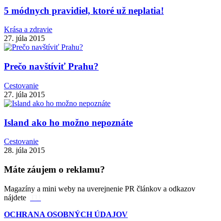
5 módnych pravidiel, ktoré už neplatia!
Krása a zdravie
27. júla 2015
Prečo navštíviť Prahu?
Cestovanie
27. júla 2015
Island ako ho možno nepoznáte
Cestovanie
28. júla 2015
Máte záujem o reklamu?
Magazíny a mini weby na uverejnenie PR článkov a odkazov
nájdete
TU
OCHRANA OSOBNÝCH ÚDAJOV