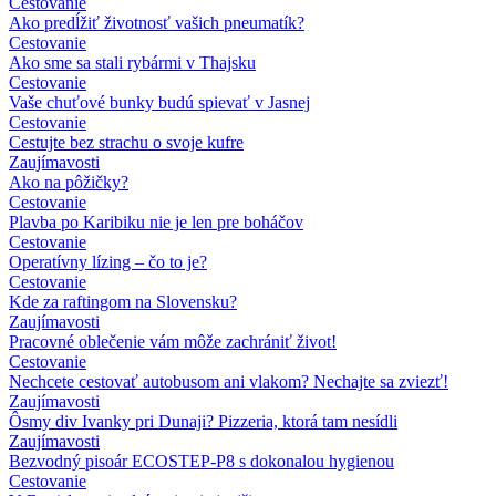
Cestovanie
Ako predĺžiť životnosť vašich pneumatík?
Cestovanie
Ako sme sa stali rybármi v Thajsku
Cestovanie
Vaše chuťové bunky budú spievať v Jasnej
Cestovanie
Cestujte bez strachu o svoje kufre
Zaujímavosti
Ako na pôžičky?
Cestovanie
Plavba po Karibiku nie je len pre boháčov
Cestovanie
Operatívny lízing – čo to je?
Cestovanie
Kde za raftingom na Slovensku?
Zaujímavosti
Pracovné oblečenie vám môže zachrániť život!
Cestovanie
Nechcete cestovať autobusom ani vlakom? Nechajte sa zviezť!
Zaujímavosti
Ôsmy div Ivanky pri Dunaji? Pizzeria, ktorá tam nesídli
Zaujímavosti
Bezvodný pisoár ECOSTEP-P8 s dokonalou hygienou
Cestovanie