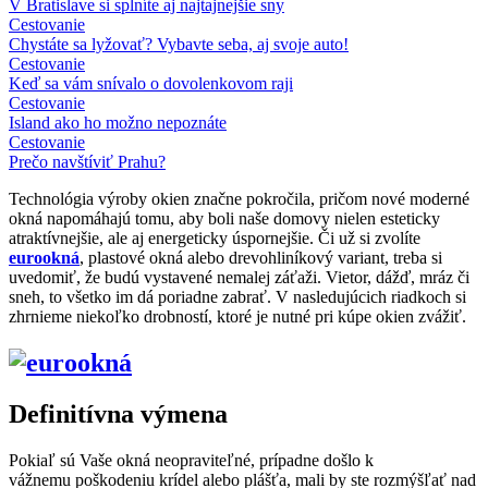
V Bratislave si splníte aj najtajnejšie sny
Cestovanie
Chystáte sa lyžovať? Vybavte seba, aj svoje auto!
Cestovanie
Keď sa vám snívalo o dovolenkovom raji
Cestovanie
Island ako ho možno nepoznáte
Cestovanie
Prečo navštíviť Prahu?
Technológia výroby okien značne pokročila, pričom nové moderné
okná napomáhajú tomu, aby boli naše domovy nielen esteticky
atraktívnejšie, ale aj energeticky úspornejšie. Či už si zvolíte
eurookná
, plastové okná alebo drevohliníkový variant, treba si
uvedomiť, že budú vystavené nemalej záťaži. Vietor, dážď, mráz či
sneh, to všetko im dá poriadne zabrať. V nasledujúcich riadkoch si
zhrnieme niekoľko drobností, ktoré je nutné pri kúpe okien zvážiť.
Definitívna výmena
Pokiaľ sú Vaše okná neopraviteľné, prípadne došlo k
vážnemu poškodeniu krídel alebo plášťa, mali by ste rozmýšľať nad