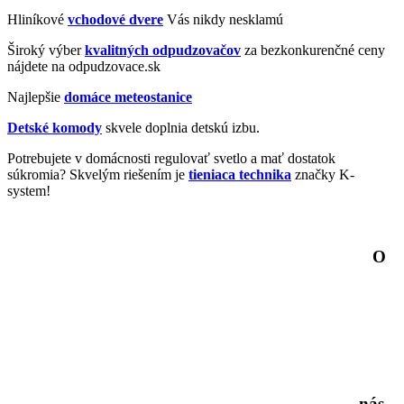
Hliníkové
vchodové dvere
Vás nikdy nesklamú
Široký výber
kvalitných odpudzovačov
za bezkonkurenčné ceny
nájdete na odpudzovace.sk
Najlepšie
domáce meteostanice
Detské komody
skvele doplnia detskú izbu.
Potrebujete v domácnosti regulovať svetlo a mať dostatok
súkromia? Skvelým riešením je
tieniaca technika
značky K-
system!
O
nás