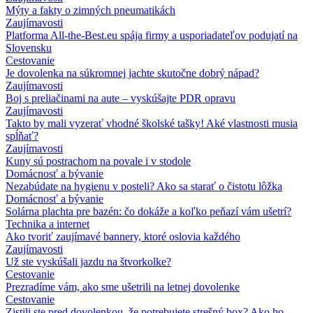
Mýty a fakty o zimných pneumatikách
Zaujímavosti
Platforma All-the-Best.eu spája firmy a usporiadateľov podujatí na
Slovensku
Cestovanie
Je dovolenka na súkromnej jachte skutočne dobrý nápad?
Zaujímavosti
Boj s preliačinami na aute – vyskúšajte PDR opravu
Zaujímavosti
Takto by mali vyzerať vhodné školské tašky! Aké vlastnosti musia
spĺňať?
Zaujímavosti
Kuny sú postrachom na povale i v stodole
Domácnosť a bývanie
Nezabúdate na hygienu v posteli? Ako sa starať o čistotu lôžka
Domácnosť a bývanie
Solárna plachta pre bazén: čo dokáže a koľko peňazí vám ušetrí?
Technika a internet
Ako tvoriť zaujímavé bannery, ktoré oslovia každého
Zaujímavosti
Už ste vyskúšali jazdu na štvorkolke?
Cestovanie
Prezradíme vám, ako sme ušetrili na letnej dovolenke
Cestovanie
Zistili ste pred dovolenkou, že potrebujete strešný box? Ako ho