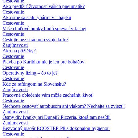
Cestovanie
Ako predĺžiť životnosť vašich pneumatík?
Cestovanie
Ako sme sa stali rybármi v Thajsku
Cestovanie
Vaše chuťové bunky budú spievať v Jasnej
Cestovanie
Cestujte bez strachu o svoje kufre
Zaujímavosti
Ako na pôžičky?
Cestovanie
Plavba po Karibiku nie je len pre boháčov
Cestovanie
Operatívny lízing – čo to je?
Cestovanie
Kde za raftingom na Slovensku?
Zaujímavosti
Pracovné oblečenie vám môže zachrániť život!
Cestovanie
Nechcete cestovať autobusom ani vlakom? Nechajte sa zviezť!
Zaujímavosti
Ôsmy div Ivanky pri Dunaji? Pizzeria, ktorá tam nesídli
Zaujímavosti
Bezvodný pisoár ECOSTEP-P8 s dokonalou hygienou
Cestovanie