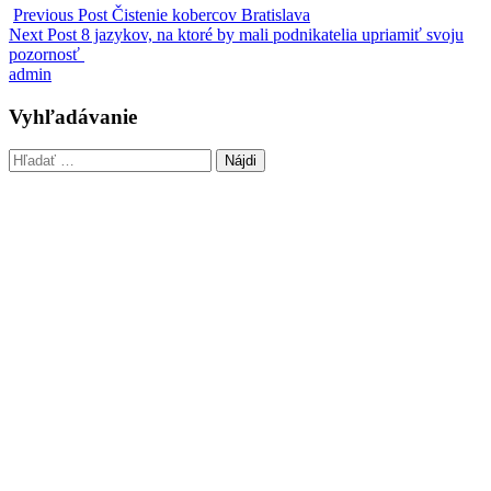
Previous Post
Čistenie kobercov Bratislava
Next Post
8 jazykov, na ktoré by mali podnikatelia upriamiť svoju
pozornosť
admin
Vyhľadávanie
Hľadať: