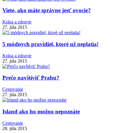
Viete, ako máte správne jesť ovocie?
Krása a zdravie
27. júla 2015
5 módnych pravidiel, ktoré už neplatia!
Krása a zdravie
27. júla 2015
Prečo navštíviť Prahu?
Cestovanie
27. júla 2015
Island ako ho možno nepoznáte
Cestovanie
28. júla 2015