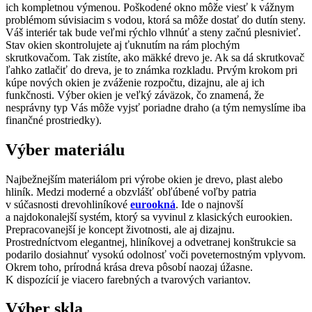
ich kompletnou výmenou. Poškodené okno môže viesť k vážnym
problémom súvisiacim s vodou, ktorá sa môže dostať do dutín steny.
Váš interiér tak bude veľmi rýchlo vlhnúť a steny začnú plesnivieť.
Stav okien skontrolujete aj ťuknutím na rám plochým
skrutkovačom. Tak zistíte, ako mäkké drevo je. Ak sa dá skrutkovač
ľahko zatlačiť do dreva, je to známka rozkladu. Prvým krokom pri
kúpe nových okien je zváženie rozpočtu, dizajnu, ale aj ich
funkčnosti. Výber okien je veľký záväzok, čo znamená, že
nesprávny typ Vás môže vyjsť poriadne draho (a tým nemyslíme iba
finančné prostriedky).
Výber materiálu
Najbežnejším materiálom pri výrobe okien je drevo, plast alebo
hliník. Medzi moderné a obzvlášť obľúbené voľby patria
v súčasnosti drevohliníkové
eurookná
. Ide o najnovší
a najdokonalejší systém, ktorý sa vyvinul z klasických eurookien.
Prepracovanejší je koncept životnosti, ale aj dizajnu.
Prostredníctvom elegantnej, hliníkovej a odvetranej konštrukcie sa
podarilo dosiahnuť vysokú odolnosť voči poveternostným vplyvom.
Okrem toho, prírodná krása dreva pôsobí naozaj úžasne.
K dispozícií je viacero farebných a tvarových variantov.
Výber skla