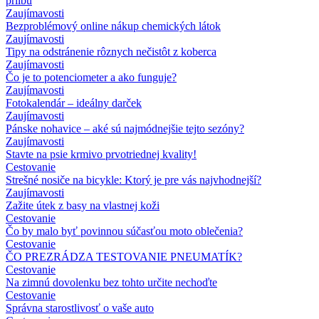
prilbu
Zaujímavosti
Bezproblémový online nákup chemických látok
Zaujímavosti
Tipy na odstránenie rôznych nečistôt z koberca
Zaujímavosti
Čo je to potenciometer a ako funguje?
Zaujímavosti
Fotokalendár – ideálny darček
Zaujímavosti
Pánske nohavice – aké sú najmódnejšie tejto sezóny?
Zaujímavosti
Stavte na psie krmivo prvotriednej kvality!
Cestovanie
Strešné nosiče na bicykle: Ktorý je pre vás najvhodnejší?
Zaujímavosti
Zažite útek z basy na vlastnej koži
Cestovanie
Čo by malo byť povinnou súčasťou moto oblečenia?
Cestovanie
ČO PREZRÁDZA TESTOVANIE PNEUMATÍK?
Cestovanie
Na zimnú dovolenku bez tohto určite nechoďte
Cestovanie
Správna starostlivosť o vaše auto