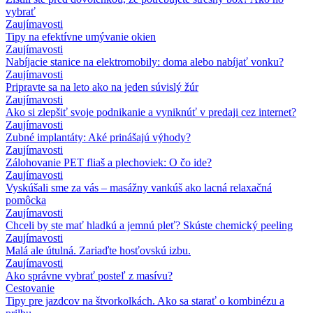
vybrať
Zaujímavosti
Tipy na efektívne umývanie okien
Zaujímavosti
Nabíjacie stanice na elektromobily: doma alebo nabíjať vonku?
Zaujímavosti
Pripravte sa na leto ako na jeden súvislý žúr
Zaujímavosti
Ako si zlepšiť svoje podnikanie a vyniknúť v predaji cez internet?
Zaujímavosti
Zubné implantáty: Aké prinášajú výhody?
Zaujímavosti
Zálohovanie PET fliaš a plechoviek: O čo ide?
Zaujímavosti
Vyskúšali sme za vás – masážny vankúš ako lacná relaxačná
pomôcka
Zaujímavosti
Chceli by ste mať hladkú a jemnú pleť? Skúste chemický peeling
Zaujímavosti
Malá ale útulná. Zariaďte hosťovskú izbu.
Zaujímavosti
Ako správne vybrať posteľ z masívu?
Cestovanie
Tipy pre jazdcov na štvorkolkách. Ako sa starať o kombinézu a