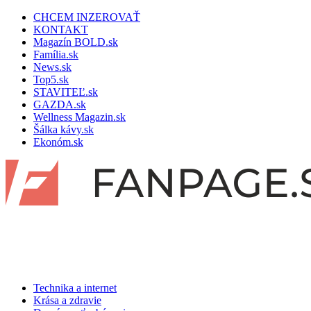
CHCEM INZEROVAŤ
KONTAKT
Magazín BOLD.sk
Família.sk
News.sk
Top5.sk
STAVITEĽ.sk
GAZDA.sk
Wellness Magazin.sk
Šálka kávy.sk
Ekonóm.sk
Technika a internet
Krása a zdravie