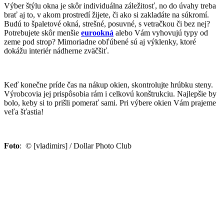
Výber štýlu okna je skôr individuálna záležitosť, no do úvahy treba
brať aj to, v akom prostredí žijete, či ako si zakladáte na súkromí.
Budú to špaletové okná, strešné, posuvné, s vetračkou či bez nej?
Potrebujete skôr menšie
eurookná
alebo Vám vyhovujú typy od
zeme pod strop? Mimoriadne obľúbené sú aj výklenky, ktoré
dokážu interiér nádherne zväčšiť.
Keď konečne príde čas na nákup okien, skontrolujte hrúbku steny.
Výrobcovia jej prispôsobia rám i celkovú konštrukciu. Najlepšie by
bolo, keby si to prišli pomerať sami. Pri výbere okien Vám prajeme
veľa šťastia!
Foto
: © [vladimirs] / Dollar Photo Club