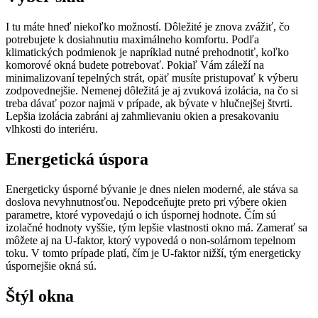
I tu máte hneď niekoľko možností. Dôležité je znova zvážiť, čo
potrebujete k dosiahnutiu maximálneho komfortu. Podľa
klimatických podmienok je napríklad nutné prehodnotiť, koľko
komorové okná budete potrebovať. Pokiaľ Vám záleží na
minimalizovaní tepelných strát, opäť musíte pristupovať k výberu
zodpovednejšie. Nemenej dôležitá je aj zvuková izolácia, na čo si
treba dávať pozor najmä v prípade, ak bývate v hlučnejšej štvrti.
Lepšia izolácia zabráni aj zahmlievaniu okien a presakovaniu
vlhkosti do interiéru.
Energetická úspora
Energeticky úsporné bývanie je dnes nielen moderné, ale stáva sa
doslova nevyhnutnosťou. Nepodceňujte preto pri výbere okien
parametre, ktoré vypovedajú o ich úspornej hodnote. Čím sú
izolačné hodnoty vyššie, tým lepšie vlastnosti okno má. Zamerať sa
môžete aj na U-faktor, ktorý vypovedá o non-solárnom tepelnom
toku. V tomto prípade platí, čím je U-faktor nižší, tým energeticky
úspornejšie okná sú.
Štýl okna