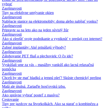
vybrať
Zaujímavosti
Tipy na efektívne umývanie okien
Zaujímavosti
Nabíjacie stanice na elektromobily: doma alebo nabíjať vonku?
Zaujímavosti
Pripravte sa na leto ako na jeden súvislý žúr
Zaujímavosti
Ako si zlepšiť svoje podnikanie a vyniknúť v predaji cez internet?
Zaujímavosti
Zubné implantáty: Aké prinášajú výhody?
Zaujímavosti
Zálohovanie PET fliaš a plechoviek: O čo ide?
Zaujímavosti
Vyskúšali sme za vás – masážny vankúš ako lacná relaxačná
pomôcka
Zaujímavosti
Chceli by ste mať hladkú a jemnú pleť? Skúste chemický peeling
Zaujímavosti
Malá ale útulná. Zariaďte hosťovskú izbu.
Zaujímavosti
Ako správne vybrať posteľ z masívu?
Cestovanie
Tipy pre jazdcov na štvorkolkách. Ako sa starať o kombinézu a