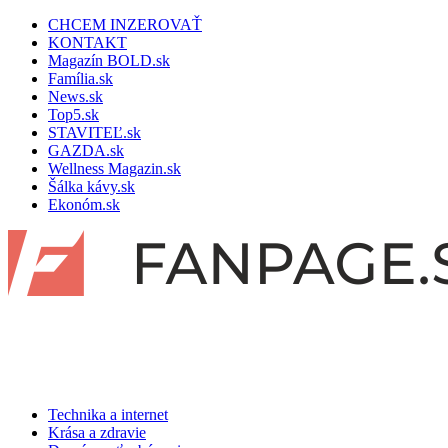
CHCEM INZEROVAŤ
KONTAKT
Magazín BOLD.sk
Família.sk
News.sk
Top5.sk
STAVITEĽ.sk
GAZDA.sk
Wellness Magazin.sk
Šálka kávy.sk
Ekonóm.sk
Technika a internet
Krása a zdravie