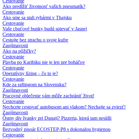
Cestovanie
Ako predĺžiť životnosť vašich pneumatík?
Cestovanie
Ako sme sa stali rybármi v Thajsku
Cestovanie
Vaše chuťové bunky budú spievať v Jasnej
Cestovanie
Cestujte bez strachu o svoje kufre
Zaujímavosti
Ako na pôžičky?
Cestovanie
Plavba po Karibiku nie je len pre boháčov
Cestovanie
Operatívny lízing – čo to je?
Cestovanie
Kde za raftingom na Slovensku?
Zaujímavosti
Pracovné oblečenie vám môže zachrániť život!
Cestovanie
Nechcete cestovať autobusom ani vlakom? Nechajte sa zviezť!
Zaujímavosti
Ôsmy div Ivanky pri Dunaji? Pizzeria, ktorá tam nesídli
Zaujímavosti
Bezvodný pisoár ECOSTEP-P8 s dokonalou hygienou
Cestovanie