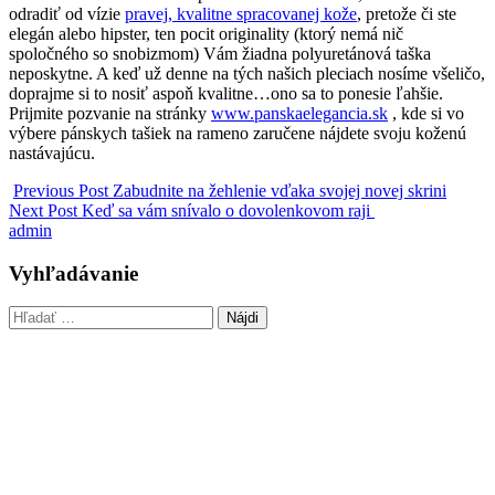
odradiť od vízie
pravej, kvalitne spracovanej kože
, pretože či ste
elegán alebo hipster, ten pocit originality (ktorý nemá nič
spoločného so snobizmom) Vám žiadna polyuretánová taška
neposkytne. A keď už denne na tých našich pleciach nosíme všeličo,
doprajme si to nosiť aspoň kvalitne…ono sa to ponesie ľahšie.
Prijmite pozvanie na stránky
www.panskaelegancia.sk
, kde si vo
výbere pánskych tašiek na rameno zaručene nájdete svoju koženú
nastávajúcu.
Previous Post
Zabudnite na žehlenie vďaka svojej novej skrini
Next Post
Keď sa vám snívalo o dovolenkovom raji
admin
Vyhľadávanie
Hľadať: