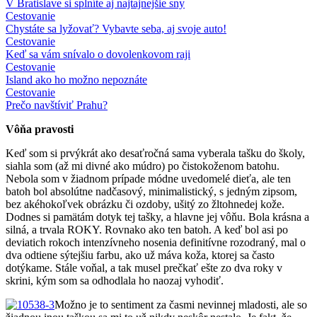
V Bratislave si splníte aj najtajnejšie sny
Cestovanie
Chystáte sa lyžovať? Vybavte seba, aj svoje auto!
Cestovanie
Keď sa vám snívalo o dovolenkovom raji
Cestovanie
Island ako ho možno nepoznáte
Cestovanie
Prečo navštíviť Prahu?
Vôňa pravosti
Keď som si prvýkrát ako desaťročná sama vyberala tašku do školy,
siahla som (až mi divné ako múdro) po čistokoženom batohu.
Nebola som v žiadnom prípade módne uvedomelé dieťa, ale ten
batoh bol absolútne nadčasový, minimalistický, s jedným zipsom,
bez akéhokoľvek obrázku či ozdoby, ušitý zo žltohnedej kože.
Dodnes si pamätám dotyk tej tašky, a hlavne jej vôňu. Bola krásna a
silná, a trvala ROKY. Rovnako ako ten batoh. A keď bol asi po
deviatich rokoch intenzívneho nosenia definitívne rozodraný, mal o
dva odtiene sýtejšiu farbu, ako už máva koža, ktorej sa často
dotýkame. Stále voňal, a tak musel prečkať ešte zo dva roky v
skrini, kým som sa odhodlala ho naozaj vyhodiť.
Možno je to sentiment za časmi nevinnej mladosti, ale so