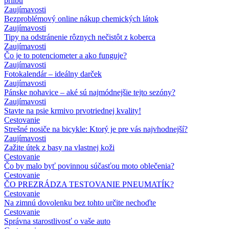
prilbu
Zaujímavosti
Bezproblémový online nákup chemických látok
Zaujímavosti
Tipy na odstránenie rôznych nečistôt z koberca
Zaujímavosti
Čo je to potenciometer a ako funguje?
Zaujímavosti
Fotokalendár – ideálny darček
Zaujímavosti
Pánske nohavice – aké sú najmódnejšie tejto sezóny?
Zaujímavosti
Stavte na psie krmivo prvotriednej kvality!
Cestovanie
Strešné nosiče na bicykle: Ktorý je pre vás najvhodnejší?
Zaujímavosti
Zažite útek z basy na vlastnej koži
Cestovanie
Čo by malo byť povinnou súčasťou moto oblečenia?
Cestovanie
ČO PREZRÁDZA TESTOVANIE PNEUMATÍK?
Cestovanie
Na zimnú dovolenku bez tohto určite nechoďte
Cestovanie
Správna starostlivosť o vaše auto