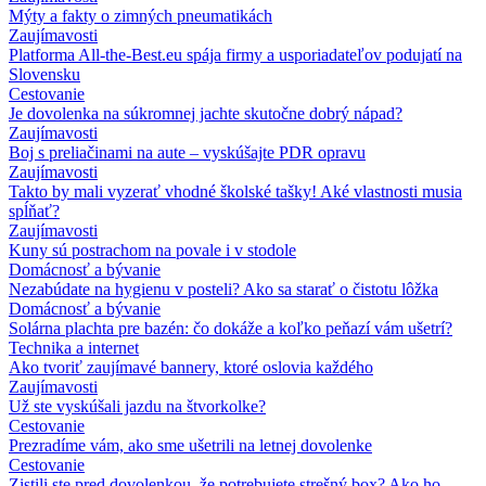
Mýty a fakty o zimných pneumatikách
Zaujímavosti
Platforma All-the-Best.eu spája firmy a usporiadateľov podujatí na
Slovensku
Cestovanie
Je dovolenka na súkromnej jachte skutočne dobrý nápad?
Zaujímavosti
Boj s preliačinami na aute – vyskúšajte PDR opravu
Zaujímavosti
Takto by mali vyzerať vhodné školské tašky! Aké vlastnosti musia
spĺňať?
Zaujímavosti
Kuny sú postrachom na povale i v stodole
Domácnosť a bývanie
Nezabúdate na hygienu v posteli? Ako sa starať o čistotu lôžka
Domácnosť a bývanie
Solárna plachta pre bazén: čo dokáže a koľko peňazí vám ušetrí?
Technika a internet
Ako tvoriť zaujímavé bannery, ktoré oslovia každého
Zaujímavosti
Už ste vyskúšali jazdu na štvorkolke?
Cestovanie
Prezradíme vám, ako sme ušetrili na letnej dovolenke
Cestovanie
Zistili ste pred dovolenkou, že potrebujete strešný box? Ako ho