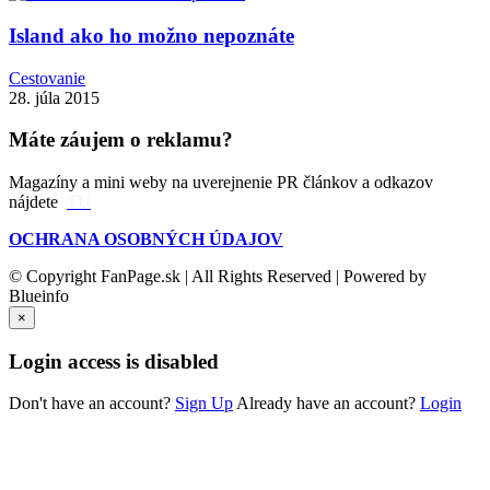
Island ako ho možno nepoznáte
Cestovanie
28. júla 2015
Máte záujem o reklamu?
Magazíny a mini weby na uverejnenie PR článkov a odkazov
nájdete
TU
OCHRANA OSOBNÝCH ÚDAJOV
© Copyright FanPage.sk | All Rights Reserved | Powered by
Blueinfo
×
Login access is disabled
Don't have an account?
Sign Up
Already have an account?
Login