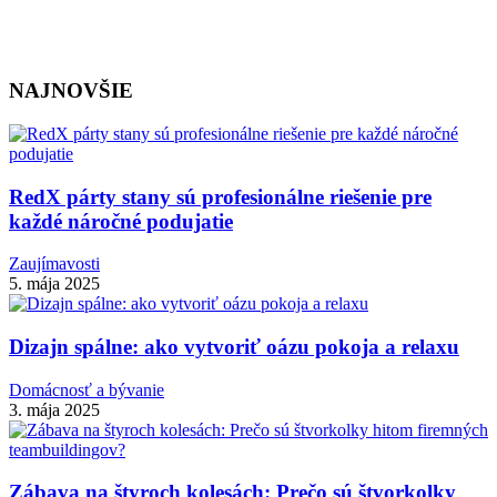
NAJNOVŠIE
RedX párty stany sú profesionálne riešenie pre
každé náročné podujatie
Zaujímavosti
5. mája 2025
Dizajn spálne: ako vytvoriť oázu pokoja a relaxu
Domácnosť a bývanie
3. mája 2025
Zábava na štyroch kolesách: Prečo sú štvorkolky