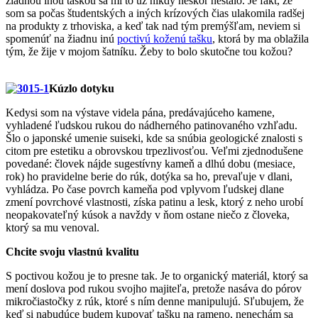
žiadnou inou taškou sa mi to už nikdy neskôr nestalo. Je fakt, že
som sa počas študentských a iných krízových čias ulakomila radšej
na produkty z trhoviska, a keď tak nad tým premýšľam, neviem si
spomenúť na žiadnu inú
poctivú koženú tašku
, ktorá by ma oblažila
tým, že žije v mojom šatníku. Žeby to bolo skutočne tou kožou?
Kúzlo dotyku
Kedysi som na výstave videla pána, predávajúceho kamene,
vyhladené ľudskou rukou do nádherného patinovaného vzhľadu.
Šlo o japonské umenie suiseki, kde sa snúbia geologické znalosti s
citom pre estetiku a obrovskou trpezlivosťou. Veľmi zjednodušene
povedané: človek nájde sugestívny kameň a dlhú dobu (mesiace,
rok) ho pravidelne berie do rúk, dotýka sa ho, prevaľuje v dlani,
vyhládza. Po čase povrch kameňa pod vplyvom ľudskej dlane
zmení povrchové vlastnosti, získa patinu a lesk, ktorý z neho urobí
neopakovateľný kúsok a navždy v ňom ostane niečo z človeka,
ktorý sa mu venoval.
Chcite svoju vlastnú kvalitu
S poctivou kožou je to presne tak. Je to organický materiál, ktorý sa
mení doslova pod rukou svojho majiteľa, pretože nasáva do pórov
mikročiastočky z rúk, ktoré s ním denne manipulujú. Sľubujem, že
keď si nabudúce budem kupovať tašku na rameno, nenechám sa