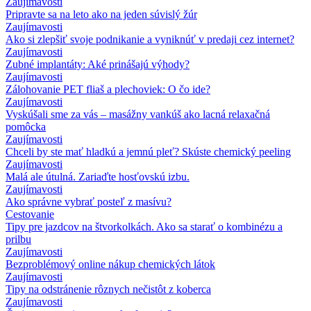
Zaujímavosti
Pripravte sa na leto ako na jeden súvislý žúr
Zaujímavosti
Ako si zlepšiť svoje podnikanie a vyniknúť v predaji cez internet?
Zaujímavosti
Zubné implantáty: Aké prinášajú výhody?
Zaujímavosti
Zálohovanie PET fliaš a plechoviek: O čo ide?
Zaujímavosti
Vyskúšali sme za vás – masážny vankúš ako lacná relaxačná
pomôcka
Zaujímavosti
Chceli by ste mať hladkú a jemnú pleť? Skúste chemický peeling
Zaujímavosti
Malá ale útulná. Zariaďte hosťovskú izbu.
Zaujímavosti
Ako správne vybrať posteľ z masívu?
Cestovanie
Tipy pre jazdcov na štvorkolkách. Ako sa starať o kombinézu a
prilbu
Zaujímavosti
Bezproblémový online nákup chemických látok
Zaujímavosti
Tipy na odstránenie rôznych nečistôt z koberca
Zaujímavosti