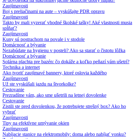
Je dovolenka na súkromnej jachte skutočne dobrý nápad?
Zaujímavosti
Boj s preliačinami na aute – vyskúšajte PDR opravu
Zaujímavosti
Takto by mali vyzerať vhodné školské tašky! Aké vlastnosti musia
spĺňať?
Zaujímavosti
Kuny sú postrachom na povale i v stodole
Domácnosť a bývanie
Nezabúdate na hygienu v posteli? Ako sa starať o čistotu lôžka
Domácnosť a bývanie
Solárna plachta pre bazén: čo dokáže a koľko peňazí vám ušetrí?
Technika a internet
Ako tvoriť zaujímavé bannery, ktoré oslovia každého
Zaujímavosti
Už ste vyskúšali jazdu na štvorkolke?
Cestovanie
Prezradíme vám, ako sme ušetrili na letnej dovolenke
Cestovanie
Zistili ste pred dovolenkou, že potrebujete strešný box? Ako ho
vybrať
Zaujímavosti
Tipy na efektívne umývanie okien
Zaujímavosti
Nabíjacie stanice na elektromobily: doma alebo nabíjať vonku?