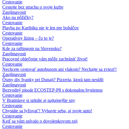
Cestovanie
Cestujte bez strachu o svoje kufre
Zaujímavosti
Ako na pôžičky?
Cestovanie
Plavba po Karibiku nie je len pre boháčov
Cestovanie
Operatívny lízing – čo to je?
Cestovanie
Kde za raftingom na Slovensku?
Zaujímavosti
Pracovné oblečenie vám môže zachrániť život!
Cestovanie
Nechcete cestovať autobusom ani vlakom? Nechajte sa zviezť!
Zaujímavosti
Ôsmy div Ivanky pri Dunaji? Pizzeria, ktorá tam nesídli
Zaujímavosti
Bezvodný pisoár ECOSTEP-P8 s dokonalou hygienou
Cestovanie
V Bratislave si splníte aj najtajnejšie sny
Cestovanie
Chystáte sa lyžovať? Vybavte seba, aj svoje auto!
Cestovanie
Keď sa vám snívalo o dovolenkovom raji
Cestovanie