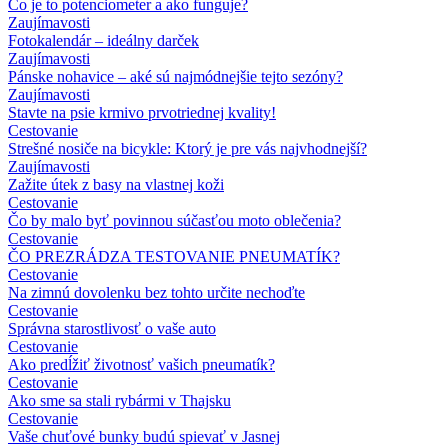
Čo je to potenciometer a ako funguje?
Zaujímavosti
Fotokalendár – ideálny darček
Zaujímavosti
Pánske nohavice – aké sú najmódnejšie tejto sezóny?
Zaujímavosti
Stavte na psie krmivo prvotriednej kvality!
Cestovanie
Strešné nosiče na bicykle: Ktorý je pre vás najvhodnejší?
Zaujímavosti
Zažite útek z basy na vlastnej koži
Cestovanie
Čo by malo byť povinnou súčasťou moto oblečenia?
Cestovanie
ČO PREZRÁDZA TESTOVANIE PNEUMATÍK?
Cestovanie
Na zimnú dovolenku bez tohto určite nechoďte
Cestovanie
Správna starostlivosť o vaše auto
Cestovanie
Ako predĺžiť životnosť vašich pneumatík?
Cestovanie
Ako sme sa stali rybármi v Thajsku
Cestovanie
Vaše chuťové bunky budú spievať v Jasnej