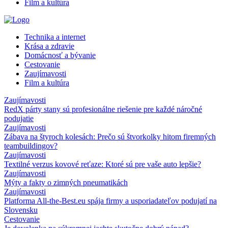
Film a kultúra
Technika a internet
Krása a zdravie
Domácnosť a bývanie
Cestovanie
Zaujímavosti
Film a kultúra
Zaujímavosti
RedX párty stany sú profesionálne riešenie pre každé náročné
podujatie
Zaujímavosti
Zábava na štyroch kolesách: Prečo sú štvorkolky hitom firemných
teambuildingov?
Zaujímavosti
Textilné verzus kovové reťaze: Ktoré sú pre vaše auto lepšie?
Zaujímavosti
Mýty a fakty o zimných pneumatikách
Zaujímavosti
Platforma All-the-Best.eu spája firmy a usporiadateľov podujatí na
Slovensku
Cestovanie