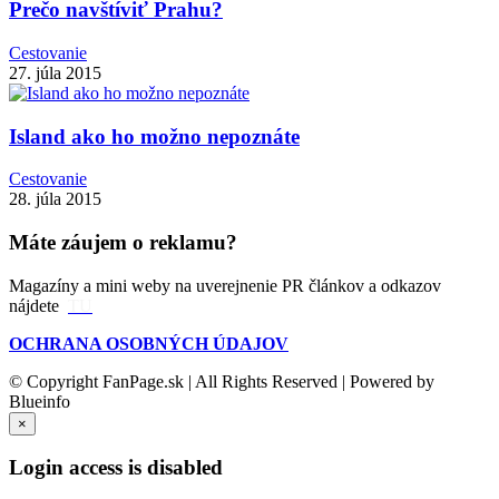
Prečo navštíviť Prahu?
Cestovanie
27. júla 2015
Island ako ho možno nepoznáte
Cestovanie
28. júla 2015
Máte záujem o reklamu?
Magazíny a mini weby na uverejnenie PR článkov a odkazov
nájdete
TU
OCHRANA OSOBNÝCH ÚDAJOV
© Copyright FanPage.sk | All Rights Reserved | Powered by
Blueinfo
×
Login access is disabled