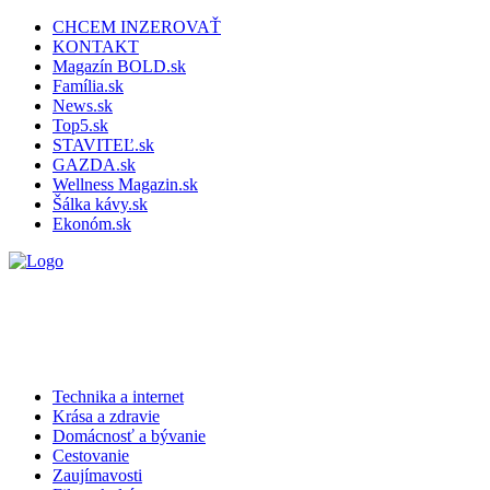
CHCEM INZEROVAŤ
KONTAKT
Magazín BOLD.sk
Família.sk
News.sk
Top5.sk
STAVITEĽ.sk
GAZDA.sk
Wellness Magazin.sk
Šálka kávy.sk
Ekonóm.sk
Technika a internet
Krása a zdravie
Domácnosť a bývanie
Cestovanie
Zaujímavosti