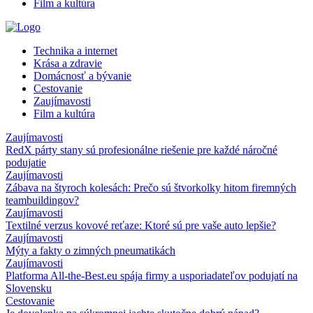
Film a kultúra
Technika a internet
Krása a zdravie
Domácnosť a bývanie
Cestovanie
Zaujímavosti
Film a kultúra
Zaujímavosti
RedX párty stany sú profesionálne riešenie pre každé náročné
podujatie
Zaujímavosti
Zábava na štyroch kolesách: Prečo sú štvorkolky hitom firemných
teambuildingov?
Zaujímavosti
Textilné verzus kovové reťaze: Ktoré sú pre vaše auto lepšie?
Zaujímavosti
Mýty a fakty o zimných pneumatikách
Zaujímavosti
Platforma All-the-Best.eu spája firmy a usporiadateľov podujatí na
Slovensku
Cestovanie