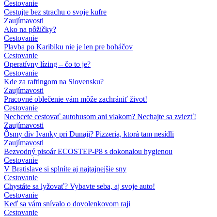
Cestovanie
Cestujte bez strachu o svoje kufre
Zaujímavosti
Ako na pôžičky?
Cestovanie
Plavba po Karibiku nie je len pre boháčov
Cestovanie
Operatívny lízing – čo to je?
Cestovanie
Kde za raftingom na Slovensku?
Zaujímavosti
Pracovné oblečenie vám môže zachrániť život!
Cestovanie
Nechcete cestovať autobusom ani vlakom? Nechajte sa zviezť!
Zaujímavosti
Ôsmy div Ivanky pri Dunaji? Pizzeria, ktorá tam nesídli
Zaujímavosti
Bezvodný pisoár ECOSTEP-P8 s dokonalou hygienou
Cestovanie
V Bratislave si splníte aj najtajnejšie sny
Cestovanie
Chystáte sa lyžovať? Vybavte seba, aj svoje auto!
Cestovanie
Keď sa vám snívalo o dovolenkovom raji
Cestovanie