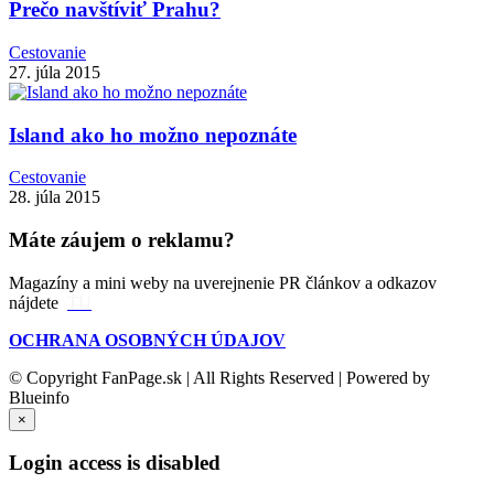
Prečo navštíviť Prahu?
Cestovanie
27. júla 2015
Island ako ho možno nepoznáte
Cestovanie
28. júla 2015
Máte záujem o reklamu?
Magazíny a mini weby na uverejnenie PR článkov a odkazov
nájdete
TU
OCHRANA OSOBNÝCH ÚDAJOV
© Copyright FanPage.sk | All Rights Reserved | Powered by
Blueinfo
×
Login access is disabled