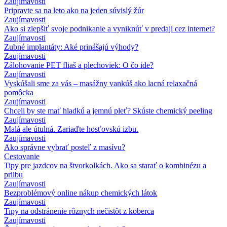
Zaujímavosti
Pripravte sa na leto ako na jeden súvislý žúr
Zaujímavosti
Ako si zlepšiť svoje podnikanie a vyniknúť v predaji cez internet?
Zaujímavosti
Zubné implantáty: Aké prinášajú výhody?
Zaujímavosti
Zálohovanie PET fliaš a plechoviek: O čo ide?
Zaujímavosti
Vyskúšali sme za vás – masážny vankúš ako lacná relaxačná
pomôcka
Zaujímavosti
Chceli by ste mať hladkú a jemnú pleť? Skúste chemický peeling
Zaujímavosti
Malá ale útulná. Zariaďte hosťovskú izbu.
Zaujímavosti
Ako správne vybrať posteľ z masívu?
Cestovanie
Tipy pre jazdcov na štvorkolkách. Ako sa starať o kombinézu a
prilbu
Zaujímavosti
Bezproblémový online nákup chemických látok
Zaujímavosti
Tipy na odstránenie rôznych nečistôt z koberca
Zaujímavosti