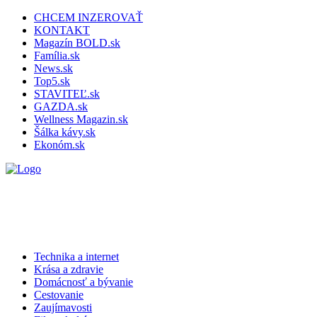
CHCEM INZEROVAŤ
KONTAKT
Magazín BOLD.sk
Família.sk
News.sk
Top5.sk
STAVITEĽ.sk
GAZDA.sk
Wellness Magazin.sk
Šálka kávy.sk
Ekonóm.sk
Technika a internet
Krása a zdravie
Domácnosť a bývanie
Cestovanie
Zaujímavosti