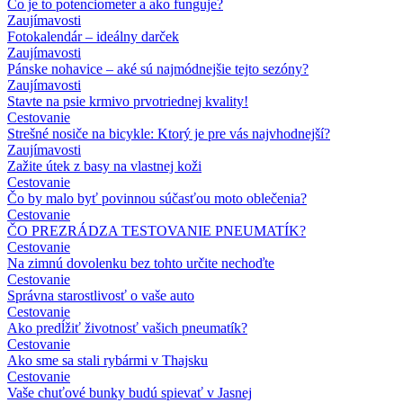
Čo je to potenciometer a ako funguje?
Zaujímavosti
Fotokalendár – ideálny darček
Zaujímavosti
Pánske nohavice – aké sú najmódnejšie tejto sezóny?
Zaujímavosti
Stavte na psie krmivo prvotriednej kvality!
Cestovanie
Strešné nosiče na bicykle: Ktorý je pre vás najvhodnejší?
Zaujímavosti
Zažite útek z basy na vlastnej koži
Cestovanie
Čo by malo byť povinnou súčasťou moto oblečenia?
Cestovanie
ČO PREZRÁDZA TESTOVANIE PNEUMATÍK?
Cestovanie
Na zimnú dovolenku bez tohto určite nechoďte
Cestovanie
Správna starostlivosť o vaše auto
Cestovanie
Ako predĺžiť životnosť vašich pneumatík?
Cestovanie
Ako sme sa stali rybármi v Thajsku
Cestovanie
Vaše chuťové bunky budú spievať v Jasnej