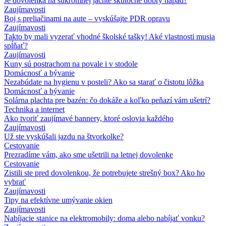
Je dovolenka na súkromnej jachte skutočne dobrý nápad?
Zaujímavosti
Boj s preliačinami na aute – vyskúšajte PDR opravu
Zaujímavosti
Takto by mali vyzerať vhodné školské tašky! Aké vlastnosti musia
spĺňať?
Zaujímavosti
Kuny sú postrachom na povale i v stodole
Domácnosť a bývanie
Nezabúdate na hygienu v posteli? Ako sa starať o čistotu lôžka
Domácnosť a bývanie
Solárna plachta pre bazén: čo dokáže a koľko peňazí vám ušetrí?
Technika a internet
Ako tvoriť zaujímavé bannery, ktoré oslovia každého
Zaujímavosti
Už ste vyskúšali jazdu na štvorkolke?
Cestovanie
Prezradíme vám, ako sme ušetrili na letnej dovolenke
Cestovanie
Zistili ste pred dovolenkou, že potrebujete strešný box? Ako ho
vybrať
Zaujímavosti
Tipy na efektívne umývanie okien
Zaujímavosti
Nabíjacie stanice na elektromobily: doma alebo nabíjať vonku?